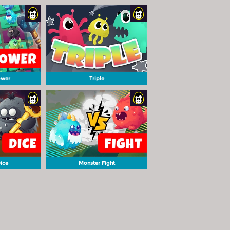
ower
Triple
ice
Monster Fight