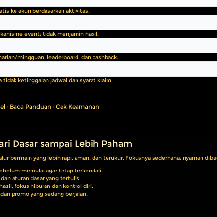
is ke akun berdasarkan aktivitas.
kanisme event; tidak menjamin hasil.
arian/mingguan, leaderboard, dan cashback.
 tidak ketinggalan jadwal dan syarat klaim.
el
Baca Panduan
Cek Keamanan
·
·
ari Dasar sampai Lebih Paham
 bermain yang lebih rapi, aman, dan terukur. Fokusnya sederhana: nyaman dibac
ebelum memulai agar tetap terkendali.
dan aturan dasar yang tertulis.
asil, fokus hiburan dan kontrol diri.
 dan promo yang sedang berjalan.