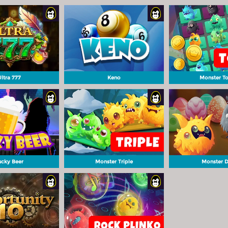
Ultra 777
Keno
Monster T
ucky Beer
Monster Triple
Monster D