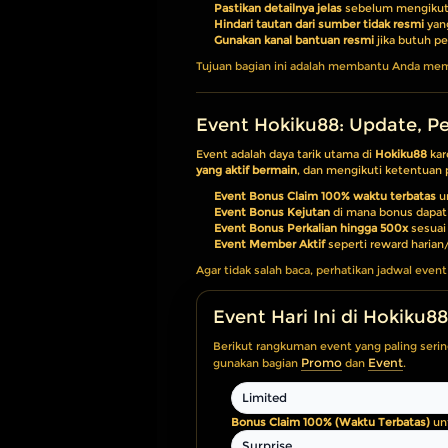
Pastikan detailnya jelas
sebelum mengikuti 
Hindari tautan dari sumber tidak resmi
yang
Gunakan kanal bantuan resmi
jika butuh p
Tujuan bagian ini adalah membantu Anda mem
Event Hokiku88: Update, P
Event adalah daya tarik utama di
Hokiku88
kar
yang aktif bermain
, dan mengikuti ketentuan 
Event Bonus Claim 100% waktu terbatas
un
Event Bonus Kejutan
di mana bonus dapat 
Event Bonus Perkalian hingga 500x
sesuai
Event Member Aktif
seperti reward harian
Agar tidak salah baca, perhatikan jadwal eve
Event Hari Ini di Hokiku88
Berikut rangkuman event yang paling sering
Promo
Event
gunakan bagian
dan
.
Limited
Bonus Claim 100% (Waktu Terbatas)
unt
Surprise