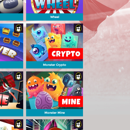
Wheel
Monster Crypto
Monster Mine