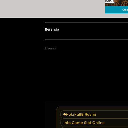
Opp
Beranda
Lisensi
Hokiku88 Resmi
Info Game Slot Online