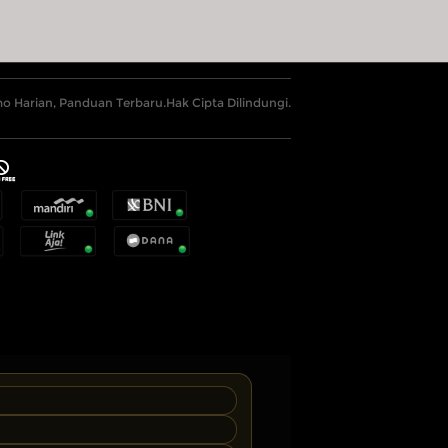
mo Harian, Panduan Terbaru.Hak Cipta Dilindungi.